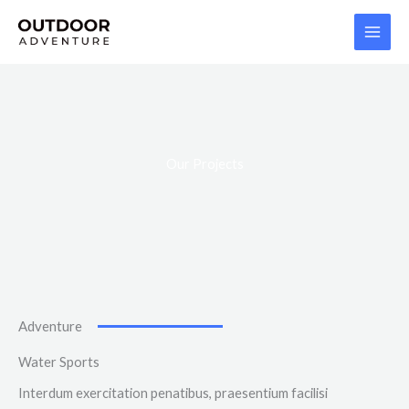
Skip
MAI
to
MEN
content
Our Projects
Adventure
Water Sports
Interdum exercitation penatibus, praesentium facilisi